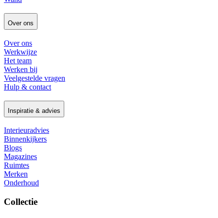
Over ons
Over ons
Werkwijze
Het team
Werken bij
Veelgestelde vragen
Hulp & contact
Inspiratie & advies
Interieuradvies
Binnenkijkers
Blogs
Magazines
Ruimtes
Merken
Onderhoud
Collectie