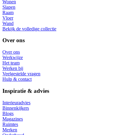
Wonen
Slapen
Raam
Vloer
Wand
Bekijk de volledige collectie
Over ons
Over ons
Werkwijze
Het team
Werken bij
Veelgestelde vragen
Hulp & contact
Inspiratie & advies
Interieuradvies
Binnenkijkers
Blogs
Magazines
Ruimtes
Merken