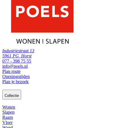
Industriestraat 13
5961 PG, Horst
077 - 398 75 55
info@poels.nl
Plan route
Openingstijden
Plan je bezoek
Collectie
Wonen
Slapen
Raam
Vloer
Wand