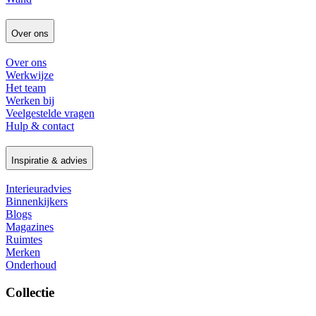
Over ons
Over ons
Werkwijze
Het team
Werken bij
Veelgestelde vragen
Hulp & contact
Inspiratie & advies
Interieuradvies
Binnenkijkers
Blogs
Magazines
Ruimtes
Merken
Onderhoud
Collectie