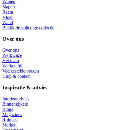
Wonen
Slapen
Raam
Vloer
Wand
Bekijk de volledige collectie
Over ons
Over ons
Werkwijze
Het team
Werken bij
Veelgestelde vragen
Hulp & contact
Inspiratie & advies
Interieuradvies
Binnenkijkers
Blogs
Magazines
Ruimtes
Merken