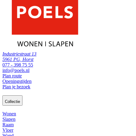
Industriestraat 13
5961 PG, Horst
077 - 398 75 55
info@poels.nl
Plan route
Openingstijden
Plan je bezoek
Collectie
Wonen
Slapen
Raam
Vloer
Wand