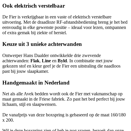
Ook elektrisch verstelbaar
De Fier is verkrijgbaar in een vaste of elektrisch verstelbare
uitvoering. Met de draadloze RF-afstandsbediening breng je het bed
eenvoudig in elke gewenste positie – ideaal voor lezen, ontspannen
of extra gemak bij ziekte of herstel.
Keuze uit 3 unieke achterwanden
Ontwerper Hans Daalder ontwikkelde drie zwevende
achterwanden:
Flak
,
Line
en
Byld
. In combinatie met jouw
gekozen stof en kleur geef je de Fier een uitstraling die naadloos
past bij jouw slaapkamer.
Handgemaakt in Nederland
Net als alle Avek bedden wordt ook de Fier met vakmanschap op
maat gemaakt in de Friese fabriek. Zo past het bed perfect bij jouw
lichaam, stijl en slaapwensen.
De vanafprijs van deze boxspring is gebaseerd op de maat 160/180
x 200.
Wil je deze boxspring zien of heb je nog vragen, bezoek dan onze