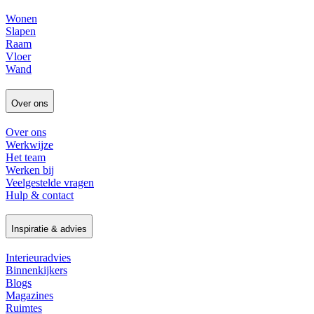
Wonen
Slapen
Raam
Vloer
Wand
Over ons
Over ons
Werkwijze
Het team
Werken bij
Veelgestelde vragen
Hulp & contact
Inspiratie & advies
Interieuradvies
Binnenkijkers
Blogs
Magazines
Ruimtes