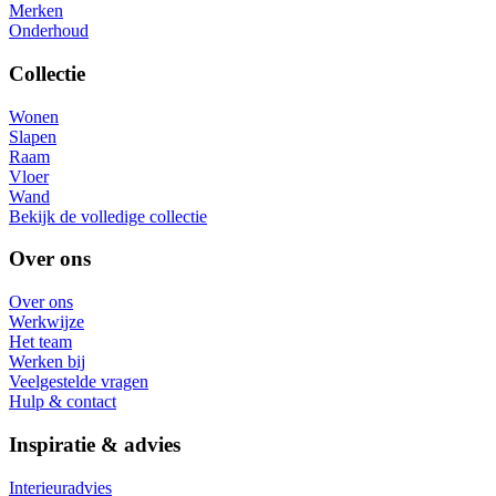
Merken
Onderhoud
Collectie
Wonen
Slapen
Raam
Vloer
Wand
Bekijk de volledige collectie
Over ons
Over ons
Werkwijze
Het team
Werken bij
Veelgestelde vragen
Hulp & contact
Inspiratie & advies
Interieuradvies