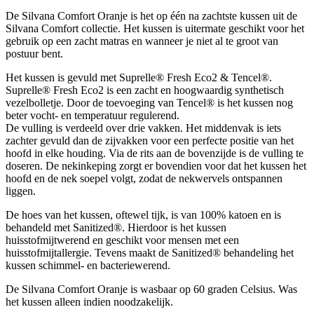
De Silvana Comfort Oranje is het op één na zachtste kussen uit de
Silvana Comfort collectie. Het kussen is uitermate geschikt voor het
gebruik op een zacht matras en wanneer je niet al te groot van
postuur bent.
Het kussen is gevuld met Suprelle® Fresh Eco2 & Tencel®.
Suprelle® Fresh Eco2 is een zacht en hoogwaardig synthetisch
vezelbolletje. Door de toevoeging van Tencel® is het kussen nog
beter vocht- en temperatuur regulerend.
De vulling is verdeeld over drie vakken. Het middenvak is iets
zachter gevuld dan de zijvakken voor een perfecte positie van het
hoofd in elke houding. Via de rits aan de bovenzijde is de vulling te
doseren. De nekinkeping zorgt er bovendien voor dat het kussen het
hoofd en de nek soepel volgt, zodat de nekwervels ontspannen
liggen.
De hoes van het kussen, oftewel tijk, is van 100% katoen en is
behandeld met Sanitized®. Hierdoor is het kussen
huisstofmijtwerend en geschikt voor mensen met een
huisstofmijtallergie. Tevens maakt de Sanitized® behandeling het
kussen schimmel- en bacteriewerend.
De Silvana Comfort Oranje is wasbaar op 60 graden Celsius. Was
het kussen alleen indien noodzakelijk.