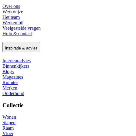
Over ons
Werkwijze
Het team
Werken bij
Veelgestelde vragen
Hulp & contact
Inspiratie & advies
Interieuradvies
Binnenkijkers
Blogs
Magazines
Ruimtes
Merken
Onderhoud
Collectie
Wonen
Slapen
Raam
Vloer