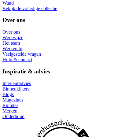
Wand
Bekijk de volledige collectie
Over ons
Over ons
Werkwijze
Het team
Werken bij
Veelgestelde vragen
Hulp & contact
Inspiratie & advies
Interieuradvies
Binnenkijkers
Blogs
Magazines
Ruimtes
Merken
Onderhoud