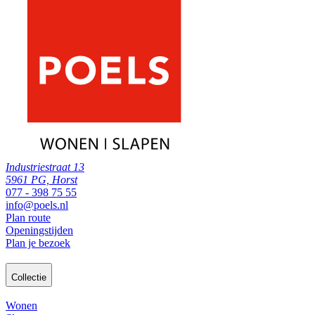
Industriestraat 13
5961 PG, Horst
077 - 398 75 55
info@poels.nl
Plan route
Openingstijden
Plan je bezoek
Collectie
Wonen