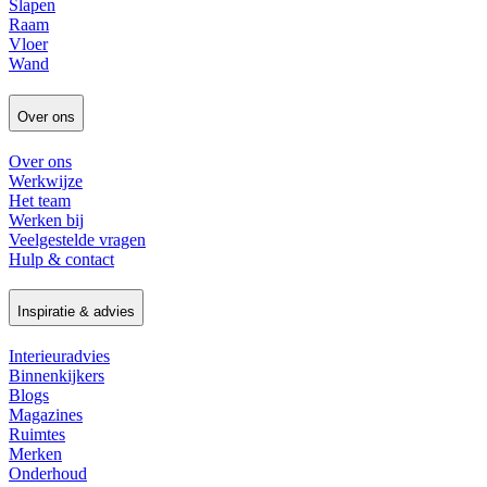
Slapen
Raam
Vloer
Wand
Over ons
Over ons
Werkwijze
Het team
Werken bij
Veelgestelde vragen
Hulp & contact
Inspiratie & advies
Interieuradvies
Binnenkijkers
Blogs
Magazines
Ruimtes
Merken
Onderhoud