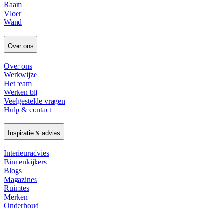
Raam
Vloer
Wand
Over ons
Over ons
Werkwijze
Het team
Werken bij
Veelgestelde vragen
Hulp & contact
Inspiratie & advies
Interieuradvies
Binnenkijkers
Blogs
Magazines
Ruimtes
Merken
Onderhoud