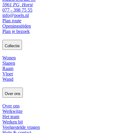
5961 PG, Horst
077 - 398 75 55
info@poels.nl
Plan route
Openingstijden
Plan je bezoek
Collectie
Wonen
Slapen
Raam
Vloer
Wand
Over ons
Over ons
Werkwijze
Het team
Werken bij
Veelgestelde vragen
Hulp & contact