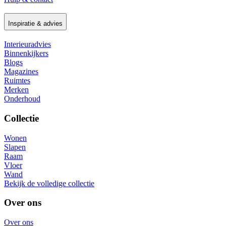
Inspiratie & advies
Interieuradvies
Binnenkijkers
Blogs
Magazines
Ruimtes
Merken
Onderhoud
Collectie
Wonen
Slapen
Raam
Vloer
Wand
Bekijk de volledige collectie
Over ons
Over ons