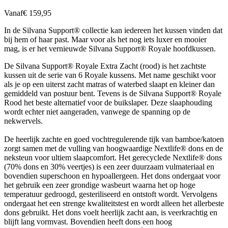
Vanaf
€ 159,95
In de Silvana Support® collectie kan iedereen het kussen vinden dat
bij hem of haar past. Maar voor als het nog iets luxer en mooier
mag, is er het vernieuwde Silvana Support® Royale hoofdkussen.
De Silvana Support® Royale Extra Zacht (rood) is het zachtste
kussen uit de serie van 6 Royale kussens. Met name geschikt voor
als je op een uiterst zacht matras of waterbed slaapt en kleiner dan
gemiddeld van postuur bent. Tevens is de Silvana Support® Royale
Rood het beste alternatief voor de buikslaper. Deze slaaphouding
wordt echter niet aangeraden, vanwege de spanning op de
nekwervels.
De heerlijk zachte en goed vochtregulerende tijk van bamboe/katoen
zorgt samen met de vulling van hoogwaardige Nextlife® dons en de
neksteun voor ultiem slaapcomfort. Het gerecyclede Nextlife® dons
(70% dons en 30% veertjes) is een zeer duurzaam vulmateriaal en
bovendien superschoon en hypoallergeen. Het dons ondergaat voor
het gebruik een zeer grondige wasbeurt waarna het op hoge
temperatuur gedroogd, gesteriliseerd en ontstoft wordt. Vervolgens
ondergaat het een strenge kwaliteitstest en wordt alleen het allerbeste
dons gebruikt. Het dons voelt heerlijk zacht aan, is veerkrachtig en
blijft lang vormvast. Bovendien heeft dons een hoog