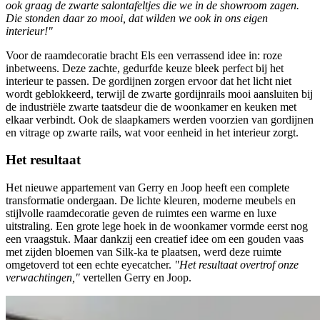
ook graag de zwarte salontafeltjes die we in de showroom zagen.
Die stonden daar zo mooi, dat wilden we ook in ons eigen
interieur!"
Voor de raamdecoratie bracht Els een verrassend idee in: roze
inbetweens. Deze zachte, gedurfde keuze bleek perfect bij het
interieur te passen. De gordijnen zorgen ervoor dat het licht niet
wordt geblokkeerd, terwijl de zwarte gordijnrails mooi aansluiten bij
de industriële zwarte taatsdeur die de woonkamer en keuken met
elkaar verbindt. Ook de slaapkamers werden voorzien van gordijnen
en vitrage op zwarte rails, wat voor eenheid in het interieur zorgt.
Het resultaat
Het nieuwe appartement van Gerry en Joop heeft een complete
transformatie ondergaan. De lichte kleuren, moderne meubels en
stijlvolle raamdecoratie geven de ruimtes een warme en luxe
uitstraling. Een grote lege hoek in de woonkamer vormde eerst nog
een vraagstuk. Maar dankzij een creatief idee om een gouden vaas
met zijden bloemen van Silk-ka te plaatsen, werd deze ruimte
omgetoverd tot een echte eyecatcher.
"Het resultaat overtrof onze
verwachtingen,"
vertellen Gerry en Joop.