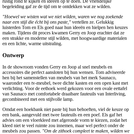
rustig rond te kijken en ideeën op te doen. De vriendelijke
begeleiding gaf ze de tijd om te ontdekken wat ze wilden.
"Hoewel we wisten wat we niet wilden, waren we nog zoekende
naar een stijl die écht bij ons paste,"
vertellen ze. Gelukkig
luisterden Tom en Els goed naar hun ideeën en hielpen hen keuzes
maken. Tijdens dit proces kwamen Gerry en Joop erachter dat ze
een strakke en moderne stijl wilden, met hoogwaardige materialen
en een lichte, warme uitstraling.
Ontwerp
In de showroom vonden Gerry en Joop al snel meubels en
accessoires die perfect aansloten bij hun wensen. Tom adviseerde
hen bij het samenstellen van meubels van het merk Saunaco,
waaronder een tv-meubel, twee dichte kasten en een open kast met
verlichting. Voor de eethoek werd gekozen voor een ovale eettafel
van Saunaco met comfortabele draaibare fauteuils van Interliving,
gecombineerd met een stijlvolle lamp.
Omdat een hoekbank niet paste bij hun behoeften, viel de keuze op
een bank, aangevuld met twee fauteuils en een poef. Els gaf het
advies om een vloerkleed met afgeronde vorm te kiezen, zodat het
kleed niet te veel ruimte zou innemen, maar wel perfect onder de
meubels zou passen.
"Om de zithoek compleet te maken, wilden we