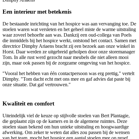
Een interieur met betekenis
De bestaande inrichting van het hospice was aan vervanging toe. De
stoelen waren wat versleten en het geheel miste de warme uitstraling
waar zoveel behoefte aan was. Dankzij een oud-collega van Poels
die inmiddels bij het hospice werkt, ontstond het contact. Samen met
directrice Dimphy Ariaens bracht zij een bezoek aan onze winkel in
Horst. Daar werden ze uitgebreid geholpen door onze storemanager
Tom. In alle rust werd gezocht naar meubels die niet alleen mooi
zijn, maar ook passen bij de zorgzame omgeving van het hospice.
"Vooral het hebben van één contactpersoon was erg prettig," vertelt
Dimphy. "Tom dacht echt met ons mee en gaf advies dat paste bij
onze situatie. Dat gaf vertrouwen."
Kwaliteit en comfort
Uiteindelijk viel de keuze op stijlvolle stoelen van Bert Plantagie,
die geplaatst zijn op de kamers en in de algemene ruimtes. Deze
stoelen staan bekend om hun unieke uitstraling en hoogwaardige
afwerking. Om zeker te weten dat alles zou passen bij de wensen
van het team, mocht het hospice een aantal stoelen mee op proef