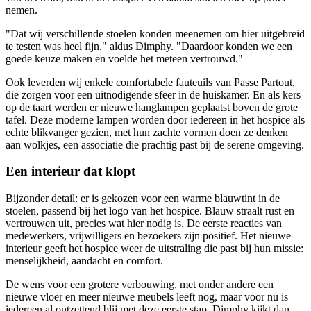
nemen.
"Dat wij verschillende stoelen konden meenemen om hier uitgebreid
te testen was heel fijn," aldus Dimphy. "Daardoor konden we een
goede keuze maken en voelde het meteen vertrouwd."
Ook leverden wij enkele comfortabele fauteuils van Passe Partout,
die zorgen voor een uitnodigende sfeer in de huiskamer. En als kers
op de taart werden er nieuwe hanglampen geplaatst boven de grote
tafel. Deze moderne lampen worden door iedereen in het hospice als
echte blikvanger gezien, met hun zachte vormen doen ze denken
aan wolkjes, een associatie die prachtig past bij de serene omgeving.
Een interieur dat klopt
Bijzonder detail: er is gekozen voor een warme blauwtint in de
stoelen, passend bij het logo van het hospice. Blauw straalt rust en
vertrouwen uit, precies wat hier nodig is. De eerste reacties van
medewerkers, vrijwilligers en bezoekers zijn positief. Het nieuwe
interieur geeft het hospice weer de uitstraling die past bij hun missie:
menselijkheid, aandacht en comfort.
De wens voor een grotere verbouwing, met onder andere een
nieuwe vloer en meer nieuwe meubels leeft nog, maar voor nu is
iedereen al ontzettend blij met deze eerste stap. Dimphy kijkt dan