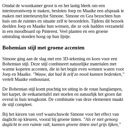
Omdat de woonkamer groot is en het lastig bleek om een
interieurontwerp te maken, besloten Joep en Maaike een afspraak te
maken met interieurstylist Simone. Simone en Gea bezochten hun
huis om de ruimtes en situatie zelf te beoordelen. Tijdens dit bezoek
deelden Joep en Maaike hun wensen, die ze ook hadden verzameld
in een moodboard op Pinterest. Veel planten en een groene
uitstraling stonden hoog op hun lijstje.
Bohemian stijl met groene accenten
Simone ging aan de slag met een 3D-tekening en koos voor een
Bohemian stijl. Deze stijl combineert natuurlijke materialen met
warme koperen accenten, die in het begin even wennen waren voor
Joep en Maaike.
"Wauw, dat had ik zelf zo nooit kunnen bedenken,"
vertelt Maaike enthousiast.
De Bohemian stijl komt prachtig tot uiting in de rotan hanglampen,
het karpet, de eetkamertafel met stoelen en natuurlijk het groen dat
overal in huis terugkomt. De combinatie van deze elementen maakt
de stijl compleet.
Bij het kiezen van verf waarschuwde Simone voor het effect van
daglicht op kleuren, vooral bij groene tinten.
"Als er niet genoeg
daglicht in een ruimte valt, kunnen groene tinten snel grijs lijken,"