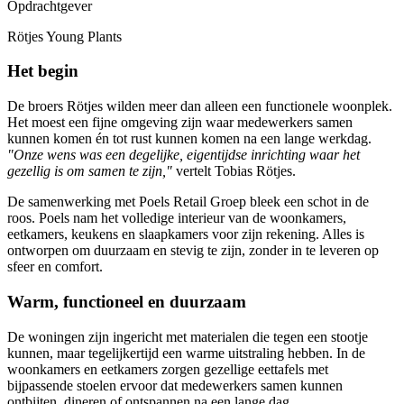
Opdrachtgever
Rötjes Young Plants
Het begin
De broers Rötjes wilden meer dan alleen een functionele woonplek.
Het moest een fijne omgeving zijn waar medewerkers samen
kunnen komen én tot rust kunnen komen na een lange werkdag.
"Onze wens was een degelijke, eigentijdse inrichting waar het
gezellig is om samen te zijn,"
vertelt Tobias Rötjes.
De samenwerking met Poels Retail Groep bleek een schot in de
roos. Poels nam het volledige interieur van de woonkamers,
eetkamers, keukens en slaapkamers voor zijn rekening. Alles is
ontworpen om duurzaam en stevig te zijn, zonder in te leveren op
sfeer en comfort.
Warm, functioneel en duurzaam
De woningen zijn ingericht met materialen die tegen een stootje
kunnen, maar tegelijkertijd een warme uitstraling hebben. In de
woonkamers en eetkamers zorgen gezellige eettafels met
bijpassende stoelen ervoor dat medewerkers samen kunnen
ontbijten, dineren of ontspannen na een lange dag.